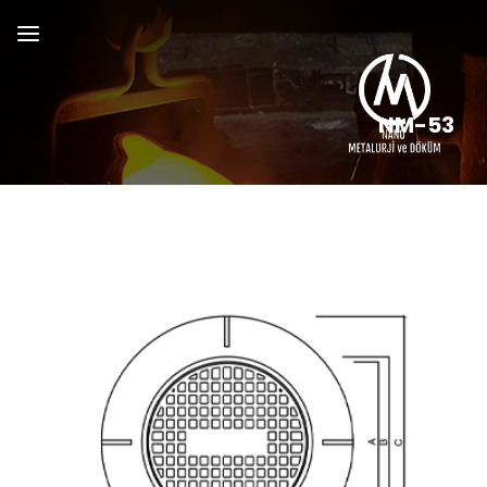
NM-53